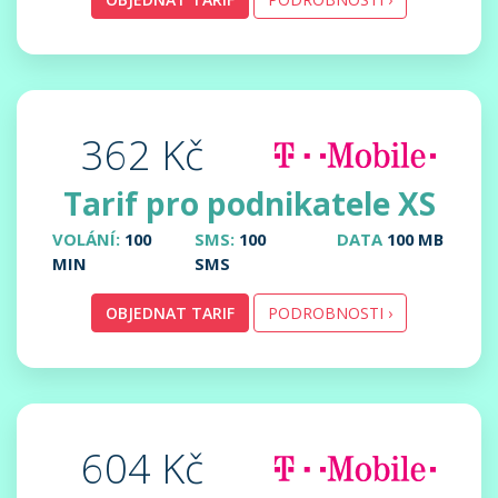
362 Kč
Tarif pro podnikatele XS
VOLÁNÍ:
100
SMS:
100
DATA
100 MB
MIN
SMS
OBJEDNAT TARIF
PODROBNOSTI ›
604 Kč