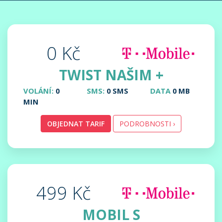
0 Kč
TWIST NAŠIM +
VOLÁNÍ:
0
SMS:
0 SMS
DATA
0 MB
MIN
OBJEDNAT TARIF
PODROBNOSTI ›
499 Kč
MOBIL S