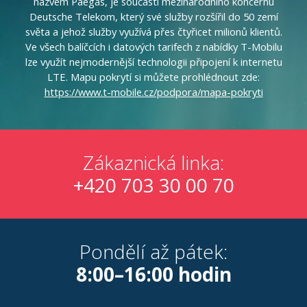
názvem Paegas, je součástí mezinárodního koncernu
Deutsche Telekom, který své služby rozšířil do 50 zemí
světa a jehož služby využívá přes čtyřicet milionů klientů.
Ve všech balíčcích i datových tarifech z nabídky T-Mobilu
lze využít nejmodernější technologii připojení k internetu
LTE. Mapu pokrytí si můžete prohlédnout zde:
https://www.t-mobile.cz/podpora/mapa-pokryti
Zákaznická linka:
+420 703 30 00 70
Pondělí až pátek:
8:00–16:00 hodin