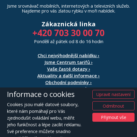
Jsme srovnávač mobilních, internetových a televizních služeb.
Najdeme pro vás zlatou rybku v moři nabídek.
Zákaznická linka
+420 703 30 00 70
Pondělí až pátek od 8 do 16 hodin
Chci nejvýhodnější nabídku ›
Jsme Centrum tarifů ›
Vaše časté dotazy ›
Aktuality a další informace ›
Obchodní podmínky ›
Seznam operátorů >
Informace o cookies
Upravit nastavení
TeleSim spol. s r.o.
Cookies jsou malé datové soubory,
Odmítnout
Gen. R. Tesaříka 253
které nám pomáhají pro Vás
261 01 Příbram
Přijmout vše
zjednodušit ovládání webu, měřit
IČ: 24852805
jeho funkčnost a lépe zacílit reklamu.
Své preference můžete snadno