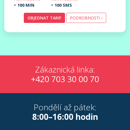
+
100 MIN
+
100 SMS
OBJEDNAT TARIF
PODROBNOSTI ›
Zákaznická linka:
+420 703 30 00 70
Pondělí až pátek:
8:00–16:00 hodin