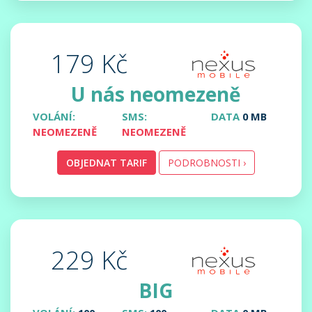
179 Kč
U nás neomezeně
VOLÁNÍ:
SMS:
DATA
0 MB
NEOMEZENĚ
NEOMEZENĚ
OBJEDNAT TARIF
PODROBNOSTI ›
229 Kč
BIG